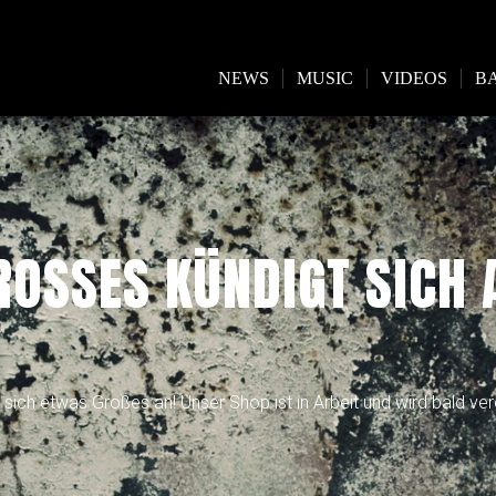
NEWS
MUSIC
VIDEOS
B
ROSSES KÜNDIGT SICH A
 sich etwas Großes an! Unser Shop ist in Arbeit und wird bald verö